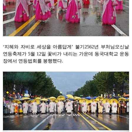
‘
지혜와 자비로 세상을 아름답게
’
불기
2562
년 부처님오신날
연등축제가
5
월
12
일 꽃비가 내리는 가운데 동국대학교 운동
장에서 연등법회를 봉행했다
.