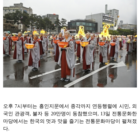
오후
7
시부터는 흥인지문에서 종각까지 연등행렬에 시민
,
외
국인 관광객
,
불자 등
20
만명이 동참했으며
, 13
일 전통문화한
마당에서는 한국의 멋과 맛을 즐기는 전통문화마당이 펼쳐졌
다
.