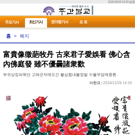
2026.08.09 13:43 발행
홈
>
복지
富貴像徵葩牧丹 古來君子愛娛看 佛心含
內佛庭發 雖不優曇諸衆歡
부귀상징파목단 고래군자애오간 불심함내불정발 수불우담제중환
이한규
| 2018/12/28 14:20