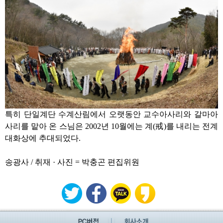
특히 단일계단 수계산림에서 오랫동안 교수아사리와 갈마아
사리를 맡아 온 스님은
2002
년
10
월에는 계
(
戒
)
를 내리는 전계
대화상에 추대되었다
.
송광사
/
취재
·
사진
=
박충곤 편집위원