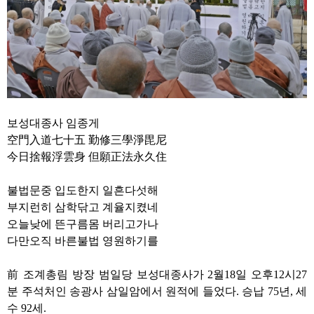
보성대종사 임종게
空門入道七十五 勤修三學淨毘尼
今日捨報浮雲身 但願正法永久住
불법문중 입도한지 일흔다섯해
부지런히 삼학닦고 계율지켰네
오늘낮에 뜬구름몸 버리고가나
다만오직 바른불법 영원하기를
前
조계총림 방장 범일당 보성대종사가
2
월
18
일 오후
12
시
27
분 주석처인 송광사 삼일암에서 원적에 들었다
.
승납
75
년
,
세
수
92
세
.