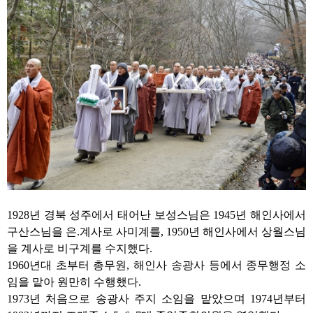
1928
년 경북 성주에서 태어난 보성스님은
1945
년 해인사에서
구산스님을 은
.
계사로 사미계를
, 1950
년 해인사에서 상월스님
을 계사로 비구계를 수지했다
.
1960
년대 초부터 총무원
,
해인사 송광사 등에서 종무행정 소
임을 맡아 원만히 수행했다
.
1973
년 처음으로 송광사 주지 소임을 맡았으며
1974
년부터