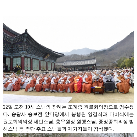
22
일 오전
10
시 스님의 장례는 조계종 원로회의장으로 엄수됐
다
.
송광사 승보전 앞마당에서 봉행된 영결식과 다비식에는
원로회의의장 세민스님
,
총무원장 원행스님
,
중앙종회의장 범
해스님 등 종단 주요 스님들과 재가자들이 참석했다
.