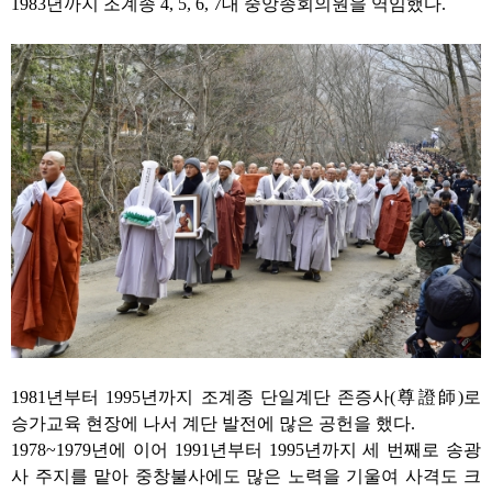
1983
년까지 조계종
4, 5, 6, 7
대 중앙종회의원을 역임했다
.
1981
년부터
1995
년까지 조계종 단일계단 존증사
(
尊證師
)
로
승가교육 현장에 나서 계단 발전에 많은 공헌을 했다
.
1978~1979
년에 이어
1991
년부터
1995
년까지 세 번째로 송광
사 주지를 맡아 중창불사에도 많은 노력을 기울여 사격도 크