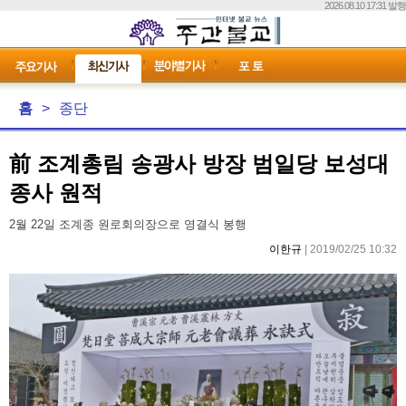
2026.08.10 17:31 발행
홈
>
종단
前 조계총림 송광사 방장 범일당 보성대
종사 원적
2월 22일 조계종 원로회의장으로 영결식 봉행
이한규
| 2019/02/25 10:32